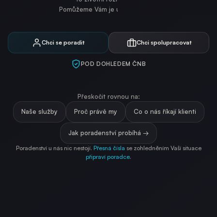
Pomůžeme Vám je udělat v klidu.
Chci se poradit
Chci spolupracovat
POD DOHLEDEM ČNB
Přeskočit rovnou na:
Naše služby
Proč právě my
Co o nás říkají klienti
Jak poradenství probíhá →
Poradenství u nás nic nestojí.
Přesná čísla
se zohledněním Vaší situace
připraví poradce
.