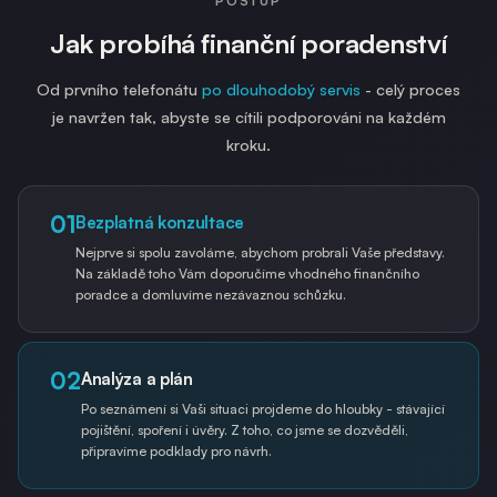
POSTUP
Jak probíhá finanční poradenství
Od prvního telefonátu
po dlouhodobý servis
- celý proces
je navržen tak, abyste se cítili podporováni na každém
kroku.
01
Bezplatná konzultace
Nejprve si spolu zavoláme, abychom probrali Vaše představy.
Na základě toho Vám doporučíme vhodného finančního
poradce a domluvíme nezávaznou schůzku.
02
Analýza a plán
Po seznámení si Vaši situaci projdeme do hloubky - stávající
pojištění, spoření i úvěry. Z toho, co jsme se dozvěděli,
připravíme podklady pro návrh.