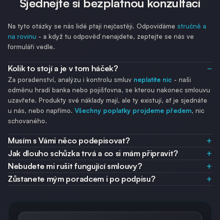
Sjednejte si bezplatnou konzultaci
Na tyto otázky se nás lidé ptají nejčastěji. Odpovídáme
stručně a
na rovinu
- a když tu odpověď nenajdete, zeptejte se nás ve
formuláři vedle.
Kolik to stojí a je v tom háček?
Za poradenství, analýzu i kontrolu smluv
neplatíte nic
- naši
odměnu hradí banka nebo pojišťovna, se kterou nakonec smlouvu
uzavřete. Produkty své náklady mají, ale ty existují, ať je sjednáte
u nás, nebo napřímo.
Všechny poplatky projdeme předem
, nic
schovaného.
Musím s Vámi něco podepisovat?
Jak dlouho schůzka trvá a co si mám připravit?
Nebudete mi rušit fungující smlouvy?
Zůstanete mým poradcem i po podpisu?