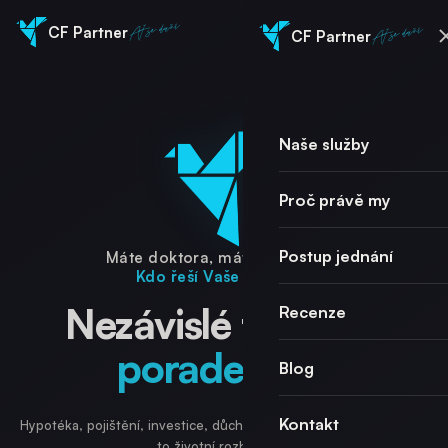
Ať se daří
Ať se daří
CF Partner
CF Partner
Naše služby
Proč právě my
Postup jednání
Máte doktora, máte kadeřníka.
Kdo řeší Vaše finance?
Nezávislé finanční
Recenze
poradenství
Blog
.
Kontakt
Hypotéka, pojištění, investice, důchod nejsou jen produkty - jsou
to životní rozhodnutí.